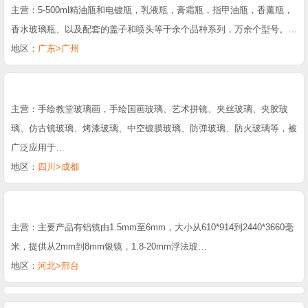
主营：5-500ml精油瓶和电镀瓶，乳液瓶，膏霜瓶，指甲油瓶，香薰瓶，
香水玻璃瓶、以及配套的盖子和喷头等千余个品种系列，万余个型号。…
地区：
广东>广州
主营：手绘教堂玻璃画，手绘国画玻璃、艺术拼镜、夹丝玻璃、夹胶玻
璃、仿古镜玻璃、烤漆玻璃、中空镀膜玻璃、防弹玻璃、防火玻璃等，被
广泛应用于…
地区：
四川>成都
主营：主要产品有铝镜由1.5mm至6mm，大小从610*914到2440*3660毫
米，提供从2mm到8mm银镜，1.8-20mm浮法玻…
地区：
河北>邢台