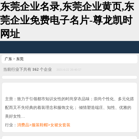
东莞企业名录,东莞企业黄页,东
莞企业免费电子名片-尊龙凯时
网址
广东
>
东莞
当前行业下共有
162
个企业
2021-6-22 20:40:57
主营：致力于引领都市知识女性的时尚穿衣品味；崇尚个性化、多元化搭
配而又不失经典的着装理念和服饰文化； 倾情塑造端庄、知性、优雅的
美好女性…
行业：
消费品>服装鞋帽>女裙女套装