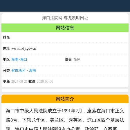
海口法院网-尊龙凯时网址
网站信息
站名
网址
www.hkfy.gov.cn
地区
海南>海口
语言
简体
分类
省市地区
>
海南
更新
2024-09-21
收录
2020-05-06
网站简介
海口市中级人民法院成立于1991年2月，座落在海口市正义
路8号。下辖龙华区、美兰区、秀英区、琼山区四个基层法
院。海口市中级人民法院设有办公室、政治部、立案庭、