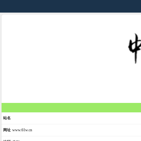
站名
网址
www.61w.cn