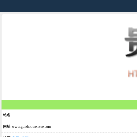
站名
网址
www.guizhouwenxue.com