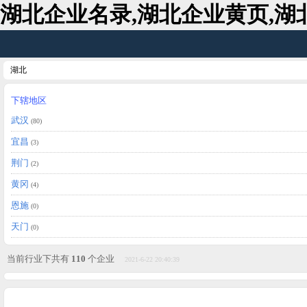
湖北企业名录,湖北企业黄页,湖
湖北
下辖地区
武汉
(80)
宜昌
(3)
荆门
(2)
黄冈
(4)
恩施
(0)
天门
(0)
当前行业下共有
110
个企业
2021-6-22 20:40:39