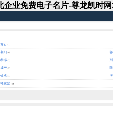
北企业免费电子名片-尊龙凯时网
黄石
十
(1)
襄阳
鄂
(4)
孝感
荆
(1)
咸宁
随
(2)
仙桃
潜
(1)
神农架
(0)