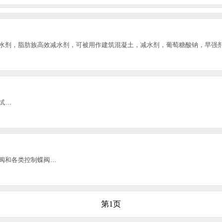
水剂，脂肪族高效减水剂，可被用作建筑混凝土，减水剂，葡萄糖酸钠，早强
试…
阀和各类控制蝶阀…
第1页