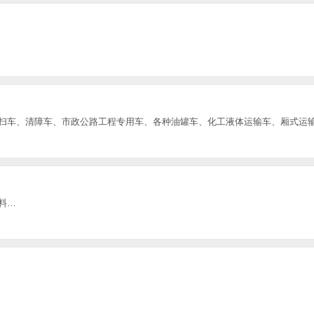
扫车、清障车、市政公路工程专用车、各种油罐车、化工液体运输车、厢式运
料…