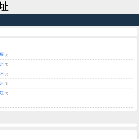
址
堰
(3)
州
(2)
州
(0)
州
(5)
江
(2)