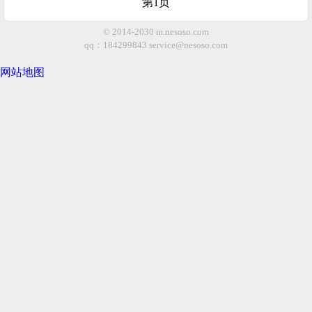
第1页
© 2014-2030 m.nesoso.com
qq：184299843
service@nesoso.com
网站地图