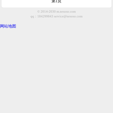
第1页
© 2014-2030 m.nesoso.com
qq：184299843
service@nesoso.com
网站地图