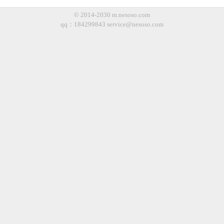
© 2014-2030 m.nesoso.com
qq：184299843
service@nesoso.com