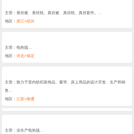
主营：蚕丝被、蚕丝枕、真丝被、真丝枕、真丝套件。…
地区：
浙江>绍兴
主营：电热毯…
地区：
河北>保定
主营：致力于室内纺织装饰品、窗帘、床上用品的设计开发、生产和销
售…
地区：
江苏>南通
主营：业生产电热毯…