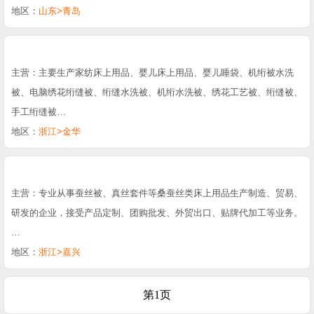
地区：
山东>青岛
主营：主要生产家纺床上用品、婴儿床上用品、婴儿睡袋、机绗被水洗
被、电脑绣花绗缝被、绗缝水洗被、机绗水洗被、绣花工艺被、绗缝被、
手工绗缝被…
地区：
浙江>金华
主营：专业从事蚕丝被、真丝套件等桑蚕丝类床上用品生产制造、贸易、
研发的企业，接受产品定制、团购批发、外贸出口、贴牌代加工等业务。
…
地区：
浙江>嘉兴
第1页