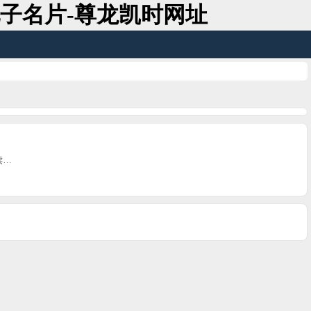
子名片-尊龙凯时网址
读…