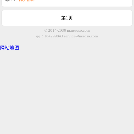
第1页
© 2014-2030 m.nesoso.com
qq：184299843
service@nesoso.com
网站地图