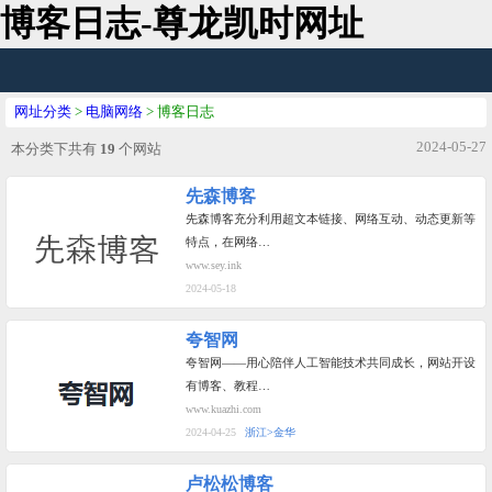
博客日志-尊龙凯时网址
网址分类
>
电脑网络
> 博客日志
2024-05-27
本分类下共有
19
个网站
先森博客
先森博客充分利用超文本链接、网络互动、动态更新等
特点，在网络…
www.sey.ink
2024-05-18
夸智网
夸智网——用心陪伴人工智能技术共同成长，网站开设
有博客、教程…
www.kuazhi.com
2024-04-25
浙江>金华
卢松松博客