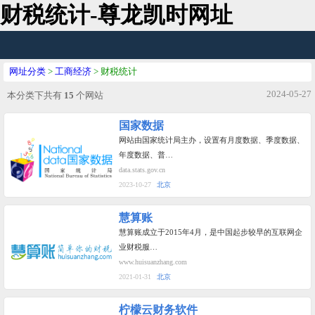
财税统计-尊龙凯时网址
网址分类
>
工商经济
> 财税统计
2024-05-27
本分类下共有
15
个网站
国家数据
网站由国家统计局主办，设置有月度数据、季度数据、
年度数据、普…
data.stats.gov.cn
2023-10-27
北京
慧算账
慧算账成立于2015年4月，是中国起步较早的互联网企
业财税服…
www.huisuanzhang.com
2021-01-31
北京
柠檬云财务软件