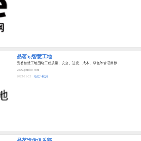
品茗5g智慧工地
品茗智慧工地围绕工程质量、安全、进度、成本、绿色等管理目标，…
www.pmaiot.com
2023-11-25
浙江>杭州
品茗造价俱乐部