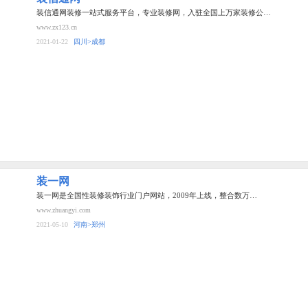
装信通网装修一站式服务平台，专业装修网，入驻全国上万家装修公…
www.zx123.cn
2021-01-22
四川>成都
装一网
装一网是全国性装修装饰行业门户网站，2009年上线，整合数万…
www.zhuangyi.com
2021-05-10
河南>郑州