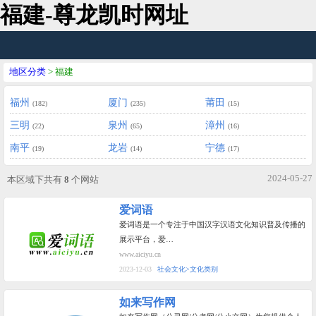
福建-尊龙凯时网址
地区分类
> 福建
福州
厦门
莆田
(182)
(235)
(15)
三明
泉州
漳州
(22)
(65)
(16)
南平
龙岩
宁德
(19)
(14)
(17)
2024-05-27
本区域下共有
8
个网站
爱词语
爱词语是一个专注于中国汉字汉语文化知识普及传播的
展示平台，爱…
www.aiciyu.cn
2023-12-03
社会文化>文化类别
如来写作网