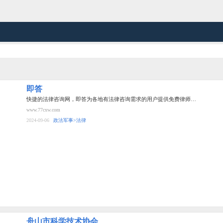
即答
快捷的法律咨询网，即答为各地有法律咨询需求的用户提供免费律师…
www.77cxw.com
2024-09-06
政法军事>法律
舟山市科学技术协会