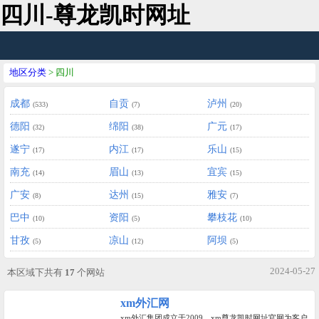
四川-尊龙凯时网址
地区分类
> 四川
成都
自贡
泸州
(533)
(7)
(20)
德阳
绵阳
广元
(32)
(38)
(17)
遂宁
内江
乐山
(17)
(17)
(15)
南充
眉山
宜宾
(14)
(13)
(15)
广安
达州
雅安
(8)
(15)
(7)
巴中
资阳
攀枝花
(10)
(5)
(10)
甘孜
凉山
阿坝
(5)
(12)
(5)
2024-05-27
本区域下共有
17
个网站
xm外汇网
xm外汇集团成立于2009，xm尊龙凯时网址官网为客户