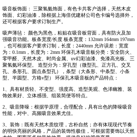
吸音板饰面： 三聚氢氨饰面，有色卡共客户选择，天然木皮
饰面、幻彩油漆，除根据上海倍优建材公司色卡编号选择外，
还可根据客户要求订制生产。
吸声薄毡： 颜色为黑色，粘贴在吸音板背面，具有防火及加
强吸音功能。板条宽度/长度 板条宽度：132mm 164mm 197mm
，也可根据客户要求订制，长度：2440mm 允许误差：宽度
为：0.1mm，长度为：2mm 环保孔木吸音板分类：安全防火、
零甲醛、天然木皮、时尚金属、uv幻彩油漆、免漆高光板、三
聚氢氨环保型。 造型分为：穿孔型（微型孔、正方孔、交叉
孔、条形孔、圆点条型孔），条型（大条形、中条型、小条
型、半圆型、方格v型） 环保孔木吸音板的产品特点：
1、具有材质轻、不变型、强度高、造型美观、色泽幽雅、装
饰效果好、立体感强、组装简便等特点。
2、吸音降噪：根据学原理，合理配合，具有出色的降噪吸音
性能，对中、高频吸音效果尤佳。
3、装饰：既有天然木质纹理，古朴自然；亦有体现现代节奏
的明快亮丽的风格，产品的装饰性极佳，可根据需要饰以天然