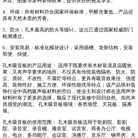
木纹、图案等多种装饰效果，提供良好的视觉享受。
4、环保：所有材料符合国家环保标准，甲醛含量低，产品还
具有天然木质的芳香。
5、防火：孔木最高的防火等级b1。这点己通过国家权威部门
检测通过。
6、安装简易：标准化模块设计，采用插槽、龙骨结构，安装
简便、快捷。
孔木吸音板的产品用途： 适用于既要求有木材装潢及温暖效
果，又有声学要求的场所。不仅具有传统装饰隔热、防火、防
尘、质轻、不改性、不腐烂等特点，更具有吸音效果佳、强度
高、装饰性好、施工方便、环保性能优等特点；该产品填补装
饰行业中高档吸声板材料的空白，使业主和设计师在选用声学
材料时有了更多的选择，顺应了现代装修中回归自然、崇尚木
质感觉的潮流。 孔木吸音板领域：各类墙壁、天花板、隔离
墙。
孔木吸音板的使用范围： 孔木吸音板适用于歌剧院、影剧
院、录音室、录音棚、播音室、试音室、商务办公厅、电视
台、电台、多功能厅、会议室、演播厅、音乐厅、钢琴房、大