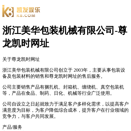
浙江美华包装机械有限公司-尊
龙凯时网址
关于尊龙凯时网址
浙江美华包装机械有限公司创立于 2003年，主要从事包装设
备及包装材料的销售和尊龙凯时网址的售后服务。
公司主要销售产品有捆扎机、封箱机、缠绕机、真空包装机
等，产品在食品、制药、日化、机械等行业广泛使用。
公司自设立之日起就致力于满足客户多样化需求，以提高客户
满意度为目标，为客户降低综合成本，提升客户在行业领域的
竞争力，与客户共同发展。
产品/服务