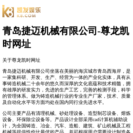
青岛捷迈机械有限公司-尊龙凯
时网址
关于尊龙凯时网址
青岛捷迈机械有限公司坐落在美丽的海滨城市青岛西海岸，是
一家集科研、开发、生产、经营为一体的产业化实体，具有从
事铸造机械二十余年的悠久而深厚的文化底蕴和技术精髓，拥
有雄厚的研发实力，先进的生产工艺，完善的检测手段，科学
的管理体系。做为铸造机械行业的专业生产厂家，技术、质量
及自动化水平等方面均处在国内同行业先进水平。
公司主要产品有清理机械、砂处理设备、造型制芯设备、熔炼
设备、环保除尘设备等。产品设计全部采用cad计算机辅助设
计，为全国铸造、冶金、汽车、造船、建筑、矿山机械及工程
机械等提供性价比最优的产品，并可根据用户需要设计制造各